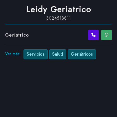
Leidy Geriatrico
3024518811
Geriatrico
Ver más:
Servicios
Salud
Geriátricos