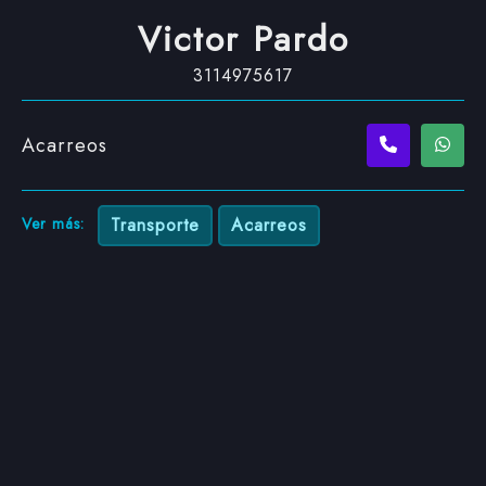
Victor Pardo
3114975617
Acarreos
Ver más:
Transporte
Acarreos