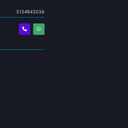
3134843036
a