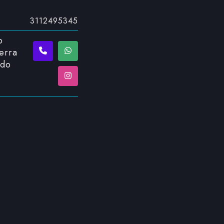
3112495345
o
erra
ado